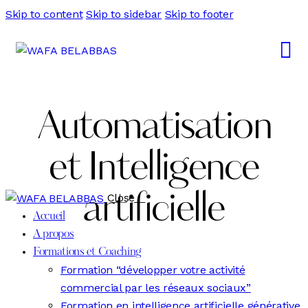
Skip to content
Skip to sidebar
Skip to footer
Automatisation
et Intelligence
artificielle
Close
Accueil
A propos
Formations et Coaching
Formation “développer votre activité
commercial par les réseaux sociaux”
Formation en intelligence artificielle générative